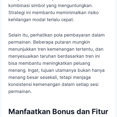
kombinasi simbol yang menguntungkan.
Strategi ini membantu meminimalkan risiko
kehilangan modal terlalu cepat.
Selain itu, perhatikan pola pembayaran dalam
permainan. Beberapa putaran mungkin
menunjukkan tren kemenangan tertentu, dan
menyesuaikan taruhan berdasarkan tren ini
bisa membantu meningkatkan peluang
menang. Ingat, tujuan utamanya bukan hanya
menang besar sesekali, tetapi menjaga
konsistensi kemenangan dalam setiap sesi
permainan.
Manfaatkan Bonus dan Fitur