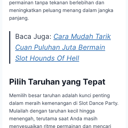
permainan tanpa tekanan berlebihan dan
meningkatkan peluang menang dalam jangka
panjang.
Baca Juga:
Cara Mudah Tarik
Cuan Puluhan Juta Bermain
Slot Hounds Of Hell
Pilih Taruhan yang Tepat
Memilih besar taruhan adalah kunci penting
dalam meraih kemenangan di Slot Dance Party.
Mulailah dengan taruhan kecil hingga
menengah, terutama saat Anda masih
menyesuaikan ritme permainan dan mencari