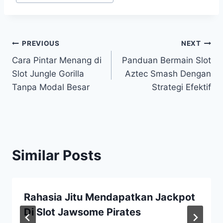
Post
PREVIOUS
NEXT
Cara Pintar Menang di
Panduan Bermain Slot
navigation
Slot Jungle Gorilla
Aztec Smash Dengan
Tanpa Modal Besar
Strategi Efektif
Similar Posts
Rahasia Jitu Mendapatkan Jackpot
Di Slot Jawsome Pirates