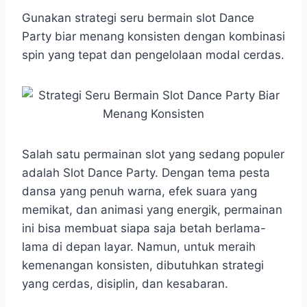
h
a
e
e
k
i
h
a
c
s
l
y
n
a
Gunakan strategi seru bermain slot Dance
t
e
s
e
p
e
r
Party biar menang konsisten dengan kombinasi
s
b
e
g
e
e
spin yang tepat dan pengelolaan modal cerdas.
A
o
n
r
p
o
g
a
p
k
e
m
r
Salah satu permainan slot yang sedang populer
adalah Slot Dance Party. Dengan tema pesta
dansa yang penuh warna, efek suara yang
memikat, dan animasi yang energik, permainan
ini bisa membuat siapa saja betah berlama-
lama di depan layar. Namun, untuk meraih
kemenangan konsisten, dibutuhkan strategi
yang cerdas, disiplin, dan kesabaran.