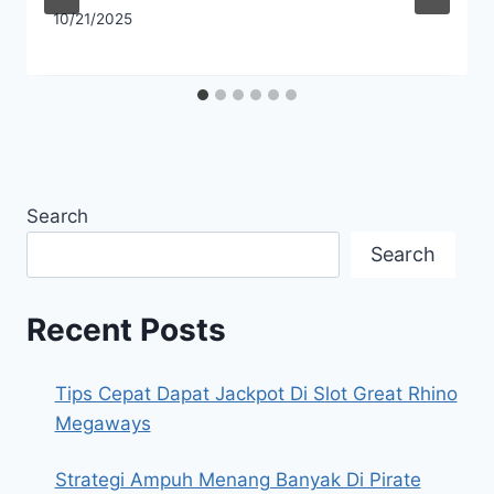
10/21/2025
Search
Search
Recent Posts
Tips Cepat Dapat Jackpot Di Slot Great Rhino
Megaways
Strategi Ampuh Menang Banyak Di Pirate