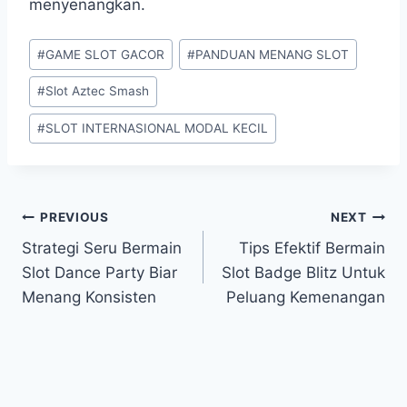
menyenangkan.
Post
#
GAME SLOT GACOR
#
PANDUAN MENANG SLOT
Tags:
#
Slot Aztec Smash
#
SLOT INTERNASIONAL MODAL KECIL
Post
PREVIOUS
NEXT
Strategi Seru Bermain
Tips Efektif Bermain
navigation
Slot Dance Party Biar
Slot Badge Blitz Untuk
Menang Konsisten
Peluang Kemenangan