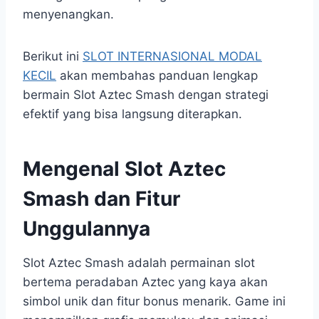
menyenangkan.
Berikut ini
SLOT INTERNASIONAL MODAL
KECIL
akan membahas panduan lengkap
bermain Slot Aztec Smash dengan strategi
efektif yang bisa langsung diterapkan.
Mengenal Slot Aztec
Smash dan Fitur
Unggulannya
Slot Aztec Smash adalah permainan slot
bertema peradaban Aztec yang kaya akan
simbol unik dan fitur bonus menarik. Game ini