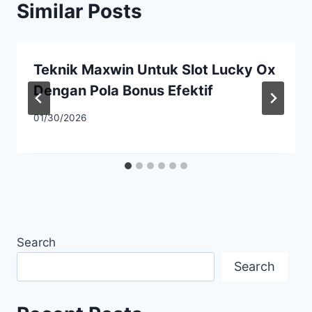
Similar Posts
Teknik Maxwin Untuk Slot Lucky Ox
Dengan Pola Bonus Efektif
01/30/2026
Search
Search