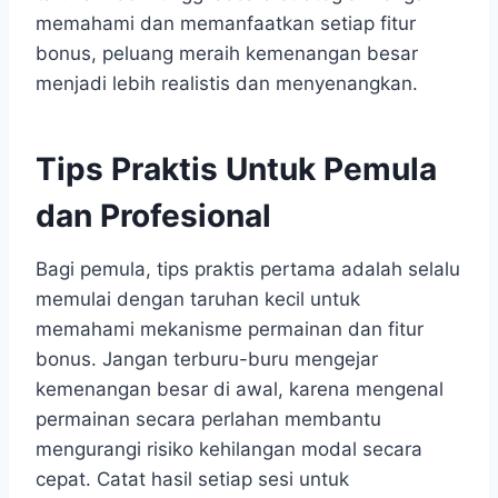
memahami dan memanfaatkan setiap fitur
bonus, peluang meraih kemenangan besar
menjadi lebih realistis dan menyenangkan.
Tips Praktis Untuk Pemula
dan Profesional
Bagi pemula, tips praktis pertama adalah selalu
memulai dengan taruhan kecil untuk
memahami mekanisme permainan dan fitur
bonus. Jangan terburu-buru mengejar
kemenangan besar di awal, karena mengenal
permainan secara perlahan membantu
mengurangi risiko kehilangan modal secara
cepat. Catat hasil setiap sesi untuk