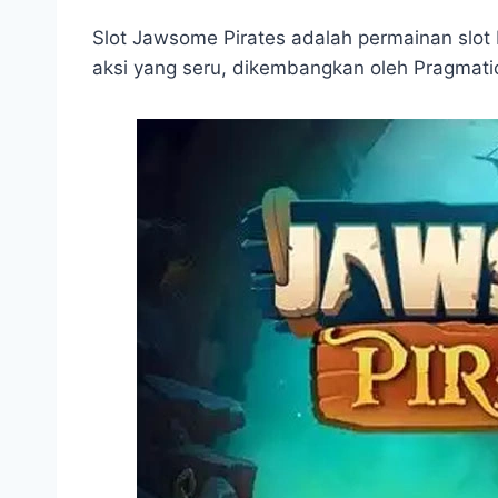
h
a
e
e
k
i
h
a
c
s
l
y
n
a
Slot Jawsome Pirates adalah permainan slot
t
e
s
e
p
e
r
aksi yang seru, dikembangkan oleh Pragmatic
s
b
e
g
e
e
A
o
n
r
p
o
g
a
p
k
e
m
r