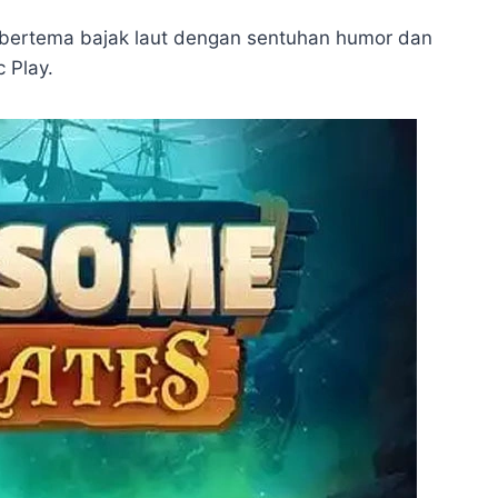
 bertema bajak laut dengan sentuhan humor dan
 Play.