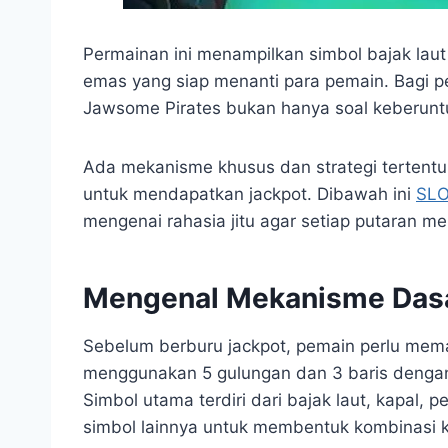
Permainan ini menampilkan simbol bajak laut 
emas yang siap menanti para pemain. Bagi
Jawsome Pirates bukan hanya soal keberun
Ada mekanisme khusus dan strategi terten
untuk mendapatkan jackpot. Dibawah ini
SLO
mengenai rahasia jitu agar setiap putaran me
Mengenal Mekanisme Dasa
Sebelum berburu jackpot, pemain perlu mem
menggunakan 5 gulungan dan 3 baris dengan 
Simbol utama terdiri dari bajak laut, kapal, 
simbol lainnya untuk membentuk kombinasi