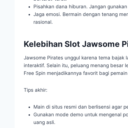
Pisahkan dana hiburan. Jangan gunakan
Jaga emosi. Bermain dengan tenang me
rasional.
Kelebihan Slot Jawsome Pi
Jawsome Pirates unggul karena tema bajak la
interaktif. Selain itu, peluang menang besa
Free Spin menjadikannya favorit bagi pemain
Tips akhir:
Main di situs resmi dan berlisensi agar 
Gunakan mode demo untuk mengenal pol
uang asli.