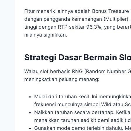
Fitur menarik lainnya adalah Bonus Treasure 
dengan pengganda kemenangan (Multiplier). 
tinggi dengan RTP sekitar 96,3%, yang berar
nilainya signifikan.
Strategi Dasar Bermain Sl
Walau slot berbasis RNG (Random Number Ge
meningkatkan peluang menang:
Mulai dari taruhan kecil. Ini memungki
frekuensi munculnya simbol Wild atau Sca
Naikkan taruhan secara bertahap. Ketik
menaikkan taruhan sedikit demi sedikit
Gunakan mode demo terlebih dahulu. Mel