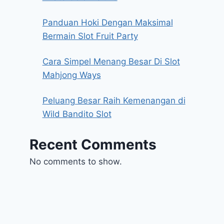
Panduan Hoki Dengan Maksimal
Bermain Slot Fruit Party
Cara Simpel Menang Besar Di Slot
Mahjong Ways
Peluang Besar Raih Kemenangan di
Wild Bandito Slot
Recent Comments
No comments to show.