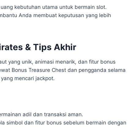
 uang kebutuhan utama untuk bermain slot.
mbantu Anda membuat keputusan yang lebih
rates & Tips Akhir
ut yang unik, animasi menarik, dan fitur bonus
r lewat Bonus Treasure Chest dan pengganda selama
 yang mencari jackpot.
permainan adil dan transaksi aman.
a simbol dan fitur bonus sebelum bermain dengan