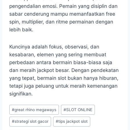
pengendalian emosi. Pemain yang disiplin dan
sabar cenderung mampu memanfaatkan free
spin, multiplier, dan ritme permainan dengan
lebih baik.
Kuncinya adalah fokus, observasi, dan
kesabaran, elemen yang sering membuat
perbedaan antara bermain biasa-biasa saja
dan meraih jackpot besar. Dengan pendekatan
yang tepat, bermain slot bukan hanya hiburan,
tetapi juga peluang untuk meraih kemenangan
signifikan.
Post
#
great rhino megaways
#
SLOT ONLINE
Tags:
#
strategi slot gacor
#
tips jackpot slot