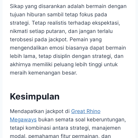
Sikap yang disarankan adalah bermain dengan
tujuan hiburan sambil tetap fokus pada
strategi. Tetap realistis terhadap ekspektasi,
nikmati setiap putaran, dan jangan terlalu
terobsesi pada jackpot. Pemain yang
mengendalikan emosi biasanya dapat bermain
lebih lama, tetap disiplin dengan strategi, dan
akhirnya memiliki peluang lebih tinggi untuk
meraih kemenangan besar.
Kesimpulan
Mendapatkan jackpot di
Great Rhino
Megaways
bukan semata soal keberuntungan,
tetapi kombinasi antara strategi, manajemen
modal, pemahaman fitur permainan, dan