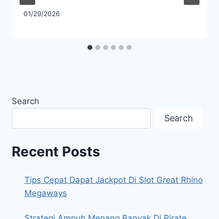
01/29/2026
Search
Search
Recent Posts
Tips Cepat Dapat Jackpot Di Slot Great Rhino
Megaways
Strategi Ampuh Menang Banyak Di Pirate