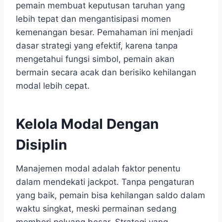
pemain membuat keputusan taruhan yang
lebih tepat dan mengantisipasi momen
kemenangan besar. Pemahaman ini menjadi
dasar strategi yang efektif, karena tanpa
mengetahui fungsi simbol, pemain akan
bermain secara acak dan berisiko kehilangan
modal lebih cepat.
Kelola Modal Dengan
Disiplin
Manajemen modal adalah faktor penentu
dalam mendekati jackpot. Tanpa pengaturan
yang baik, pemain bisa kehilangan saldo dalam
waktu singkat, meski permainan sedang