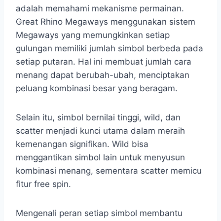
adalah memahami mekanisme permainan.
Great Rhino Megaways menggunakan sistem
Megaways yang memungkinkan setiap
gulungan memiliki jumlah simbol berbeda pada
setiap putaran. Hal ini membuat jumlah cara
menang dapat berubah-ubah, menciptakan
peluang kombinasi besar yang beragam.
Selain itu, simbol bernilai tinggi, wild, dan
scatter menjadi kunci utama dalam meraih
kemenangan signifikan. Wild bisa
menggantikan simbol lain untuk menyusun
kombinasi menang, sementara scatter memicu
fitur free spin.
Mengenali peran setiap simbol membantu