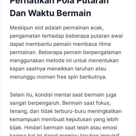
Perhatikan Pola Putaran
Dan Waktu Bermain
Meskipun slot adalah permainan acak,
pengamatan terhadap beberapa putaran awal
dapat membantu pemain membaca ritme
permainan. Beberapa pemain berpengalaman
menggunakan metode ini untuk menentukan
kapan saatnya menaikkan taruhan atau
menunggu momen free spin berikutnya.
Selain itu, kondisi mental saat bermain juga
sangat berpengaruh. Bermain saat fokus,
tenang, dan tidak terburu-buru meningkatkan
kemampuan membuat keputusan yang lebih
bijak. Hindari bermain saat lelah atau emosi
karena hal ini dapat memicu taruhan impulsif