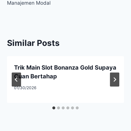
Manajemen Modal
Similar Posts
Trik Main Slot Bonanza Gold Supaya
Cuan Bertahap
01/30/2026