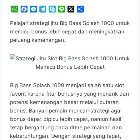
W
F
M
T
S
L
X
S
h
a
e
e
k
i
h
a
c
s
l
y
n
a
Pelajari strategi jitu Big Bass Splash 1000 untuk
t
e
s
e
p
e
r
memicu bonus lebih cepat dan meningkatkan
s
b
e
g
e
e
peluang kemenangan.
A
o
n
r
p
o
g
a
p
k
e
m
r
Big Bass Splash 1000 menjadi salah satu slot
favorit karena fitur bonusnya yang menarik dan
potensi kemenangan besar melalui putaran
bonus. Banyak pemain mencari strategi agar
bonus dapat dipicu lebih cepat, namun hasil
tetap bergantung pada ritme permainan dan
keberuntungan. Dengan strategi yang tepat,