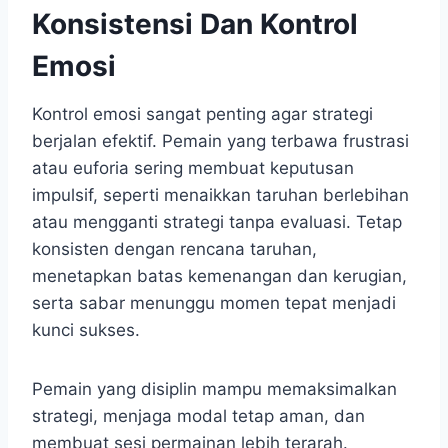
Konsistensi Dan Kontrol
Emosi
Kontrol emosi sangat penting agar strategi
berjalan efektif. Pemain yang terbawa frustrasi
atau euforia sering membuat keputusan
impulsif, seperti menaikkan taruhan berlebihan
atau mengganti strategi tanpa evaluasi. Tetap
konsisten dengan rencana taruhan,
menetapkan batas kemenangan dan kerugian,
serta sabar menunggu momen tepat menjadi
kunci sukses.
Pemain yang disiplin mampu memaksimalkan
strategi, menjaga modal tetap aman, dan
membuat sesi permainan lebih terarah.