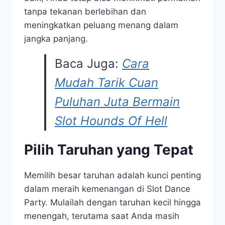
tanpa tekanan berlebihan dan
meningkatkan peluang menang dalam
jangka panjang.
Baca Juga:
Cara
Mudah Tarik Cuan
Puluhan Juta Bermain
Slot Hounds Of Hell
Pilih Taruhan yang Tepat
Memilih besar taruhan adalah kunci penting
dalam meraih kemenangan di Slot Dance
Party. Mulailah dengan taruhan kecil hingga
menengah, terutama saat Anda masih