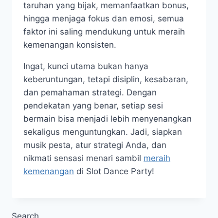
taruhan yang bijak, memanfaatkan bonus,
hingga menjaga fokus dan emosi, semua
faktor ini saling mendukung untuk meraih
kemenangan konsisten.
Ingat, kunci utama bukan hanya
keberuntungan, tetapi disiplin, kesabaran,
dan pemahaman strategi. Dengan
pendekatan yang benar, setiap sesi
bermain bisa menjadi lebih menyenangkan
sekaligus menguntungkan. Jadi, siapkan
musik pesta, atur strategi Anda, dan
nikmati sensasi menari sambil
meraih
kemenangan
di Slot Dance Party!
Search