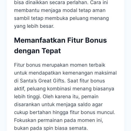
bisa dinaikkan secara perlahan. Cara ini
membantu menjaga modal tetap aman
sambil tetap membuka peluang menang
yang lebih besar.
Memanfaatkan Fitur Bonus
dengan Tepat
Fitur bonus merupakan momen terbaik
untuk mendapatkan kemenangan maksimal
di Santa’s Great Gifts. Saat fitur bonus
aktif, peluang kombinasi menang biasanya
lebih tinggi. Oleh karena itu, pemain
disarankan untuk menjaga saldo agar
cukup bertahan hingga fitur bonus muncul.
Fokuskan permainan pada momen ini,
bukan pada spin biasa semata.