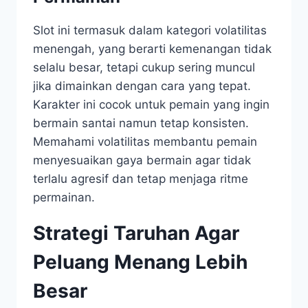
Slot ini termasuk dalam kategori volatilitas
menengah, yang berarti kemenangan tidak
selalu besar, tetapi cukup sering muncul
jika dimainkan dengan cara yang tepat.
Karakter ini cocok untuk pemain yang ingin
bermain santai namun tetap konsisten.
Memahami volatilitas membantu pemain
menyesuaikan gaya bermain agar tidak
terlalu agresif dan tetap menjaga ritme
permainan.
Strategi Taruhan Agar
Peluang Menang Lebih
Besar