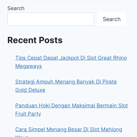
Search
Search
Recent Posts
Tips Cepat Dapat Jackpot Di Slot Great Rhino
Megaways
Strategi Ampuh Menang Banyak Di Pirate
Gold Deluxe
Panduan Hoki Dengan Maksimal Bermain Slot
Fruit Party
Cara Simpel Menang Besar Di Slot Mahjong