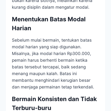
bukan karena slotnya, melainkan karena
kurang disiplin dalam mengatur modal.
Menentukan Batas Modal
Harian
Sebelum mulai bermain, tentukan batas
modal harian yang siap digunakan.
Misalnya, jika modal harian Rp300.000,
pemain harus berhenti bermain ketika
batas tersebut tercapai, baik sedang
menang maupun kalah. Batas ini
membantu menghindari kerugian besar
dan menjaga permainan tetap terkendali.
Bermain Konsisten dan Tidak
Terburu-buru