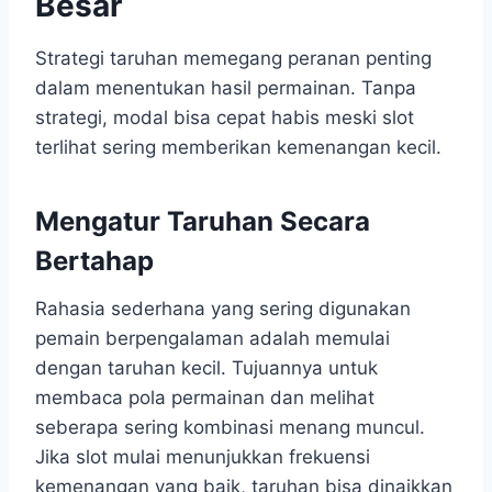
Besar
Strategi taruhan memegang peranan penting
dalam menentukan hasil permainan. Tanpa
strategi, modal bisa cepat habis meski slot
terlihat sering memberikan kemenangan kecil.
Mengatur Taruhan Secara
Bertahap
Rahasia sederhana yang sering digunakan
pemain berpengalaman adalah memulai
dengan taruhan kecil. Tujuannya untuk
membaca pola permainan dan melihat
seberapa sering kombinasi menang muncul.
Jika slot mulai menunjukkan frekuensi
kemenangan yang baik, taruhan bisa dinaikkan