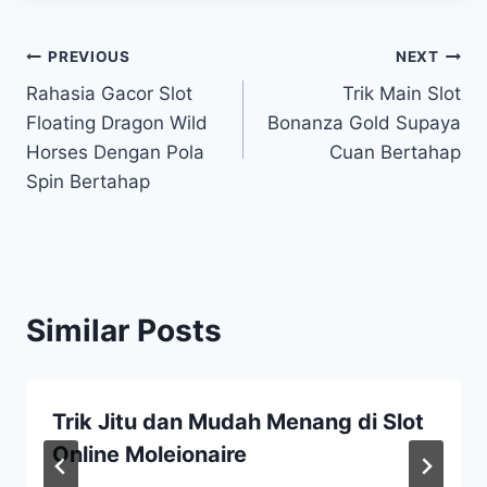
Post
PREVIOUS
NEXT
Rahasia Gacor Slot
Trik Main Slot
navigation
Floating Dragon Wild
Bonanza Gold Supaya
Horses Dengan Pola
Cuan Bertahap
Spin Bertahap
Similar Posts
Trik Jitu dan Mudah Menang di Slot
Online Moleionaire