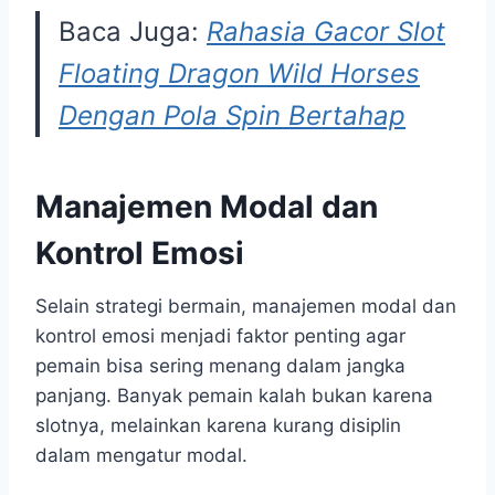
Baca Juga:
Rahasia Gacor Slot
Floating Dragon Wild Horses
Dengan Pola Spin Bertahap
Manajemen Modal dan
Kontrol Emosi
Selain strategi bermain, manajemen modal dan
kontrol emosi menjadi faktor penting agar
pemain bisa sering menang dalam jangka
panjang. Banyak pemain kalah bukan karena
slotnya, melainkan karena kurang disiplin
dalam mengatur modal.