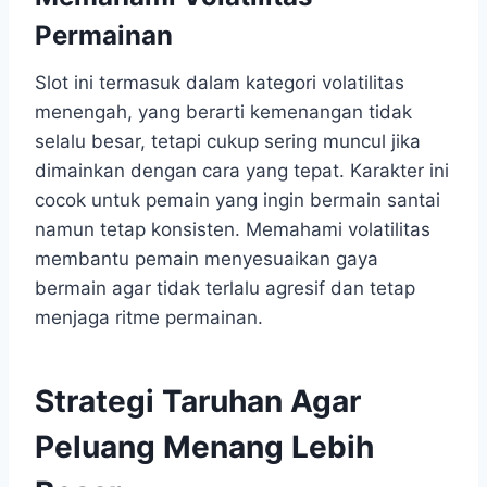
Permainan
Slot ini termasuk dalam kategori volatilitas
menengah, yang berarti kemenangan tidak
selalu besar, tetapi cukup sering muncul jika
dimainkan dengan cara yang tepat. Karakter ini
cocok untuk pemain yang ingin bermain santai
namun tetap konsisten. Memahami volatilitas
membantu pemain menyesuaikan gaya
bermain agar tidak terlalu agresif dan tetap
menjaga ritme permainan.
Strategi Taruhan Agar
Peluang Menang Lebih