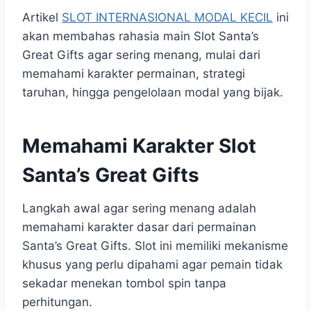
Artikel
SLOT INTERNASIONAL MODAL KECIL
ini
akan membahas rahasia main Slot Santa’s
Great Gifts agar sering menang, mulai dari
memahami karakter permainan, strategi
taruhan, hingga pengelolaan modal yang bijak.
Memahami Karakter Slot
Santa’s Great Gifts
Langkah awal agar sering menang adalah
memahami karakter dasar dari permainan
Santa’s Great Gifts. Slot ini memiliki mekanisme
khusus yang perlu dipahami agar pemain tidak
sekadar menekan tombol spin tanpa
perhitungan.