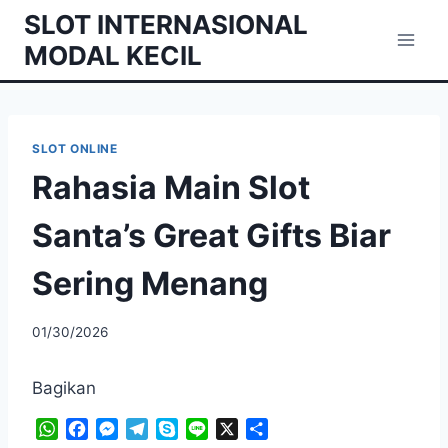
Skip
SLOT INTERNASIONAL
to
MODAL KECIL
content
SLOT ONLINE
Rahasia Main Slot
Santa’s Great Gifts Biar
Sering Menang
01/30/2026
Bagikan
W
F
M
T
S
L
X
S