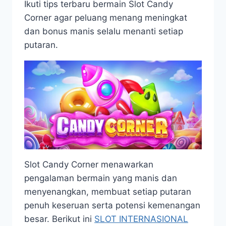
Ikuti tips terbaru bermain Slot Candy
Corner agar peluang menang meningkat
dan bonus manis selalu menanti setiap
putaran.
Slot Candy Corner menawarkan
pengalaman bermain yang manis dan
menyenangkan, membuat setiap putaran
penuh keseruan serta potensi kemenangan
besar. Berikut ini
SLOT INTERNASIONAL