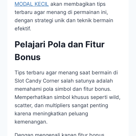
MODAL KECIL
akan membagikan tips
terbaru agar menang di permainan ini,
dengan strategi unik dan teknik bermain
efektif.
Pelajari Pola dan Fitur
Bonus
Tips terbaru agar menang saat bermain di
Slot Candy Corner salah satunya adalah
memahami pola simbol dan fitur bonus.
Memperhatikan simbol khusus seperti wild,
scatter, dan multipliers sangat penting
karena meningkatkan peluang
kemenangan.
Dengan mengenali kapan fitur bonus