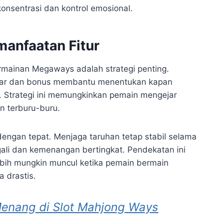
konsentrasi dan kontrol emosional.
manfaatan Fitur
rmainan Megaways adalah strategi penting.
ncar dan bonus membantu menentukan kapan
. Strategi ini memungkinkan pemain mengejar
n terburu-buru.
 dengan tepat. Menjaga taruhan tetap stabil selama
gali dan kemenangan bertingkat. Pendekatan ini
bih mungkin muncul ketika pemain bermain
 drastis.
nang di Slot Mahjong Ways