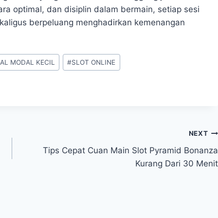
ra optimal, dan disiplin dalam bermain, setiap sesi
kaligus berpeluang menghadirkan kemenangan
AL MODAL KECIL
#
SLOT ONLINE
NEXT
Tips Cepat Cuan Main Slot Pyramid Bonanza
Kurang Dari 30 Menit