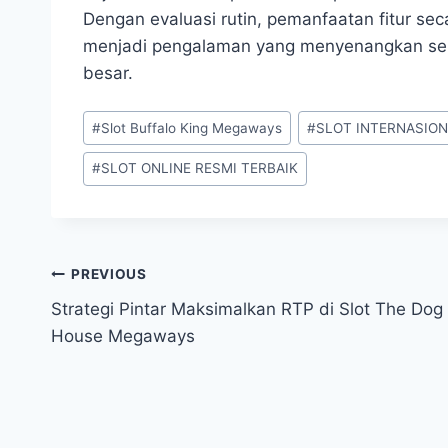
Dengan evaluasi rutin, pemanfaatan fitur seca
menjadi pengalaman yang menyenangkan se
besar.
Post
#
Slot Buffalo King Megaways
#
SLOT INTERNASION
Tags:
#
SLOT ONLINE RESMI TERBAIK
Post
PREVIOUS
Strategi Pintar Maksimalkan RTP di Slot The Dog
navigation
House Megaways