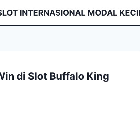
SLOT INTERNASIONAL MODAL KECI
in di Slot Buffalo King