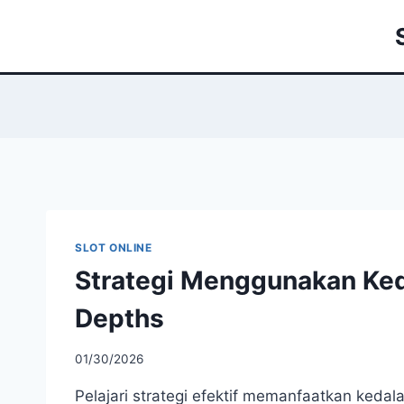
Skip
to
content
SLOT ONLINE
Strategi Menggunakan Ked
Depths
01/30/2026
Pelajari strategi efektif memanfaatkan keda