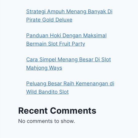
Strategi Ampuh Menang Banyak Di
Pirate Gold Deluxe
Panduan Hoki Dengan Maksimal
Bermain Slot Fruit Party
Cara Simpel Menang Besar Di Slot
Mahjong Ways
Peluang Besar Raih Kemenangan di
Wild Bandito Slot
Recent Comments
No comments to show.