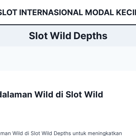
SLOT INTERNASIONAL MODAL KECI
Slot Wild Depths
alaman Wild di Slot Wild
laman Wild di Slot Wild Depths untuk meningkatkan