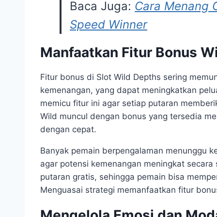
Baca Juga:
Cara Menang C
Speed Winner
Manfaatkan Fitur Bonus W
Fitur bonus di Slot Wild Depths sering mem
kemenangan, yang dapat meningkatkan pelu
memicu fitur ini agar setiap putaran membe
Wild muncul dengan bonus yang tersedia 
dengan cepat.
Banyak pemain berpengalaman menunggu kese
agar potensi kemenangan meningkat secara sign
putaran gratis, sehingga pemain bisa mempe
Menguasai strategi memanfaatkan fitur bo
Mengelola Emosi dan Mod