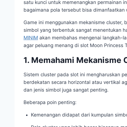
satu kunci untuk memenangkan permainan in
bagaimana pola tersebut bisa dimanfaatkan
Game ini menggunakan mekanisme cluster, bu
simbol yang terbentuk sangat menentukan h
MINIM
akan membahas mengenai langkah-lang
agar peluang menang di slot Moon Princess T
1. Memahami Mekanisme Cl
Sistem cluster pada slot ini mengharuskan 
berdekatan secara horizontal atau vertikal a
dan jenis simbol juga sangat penting.
Beberapa poin penting:
Kemenangan didapat dari kumpulan simbol