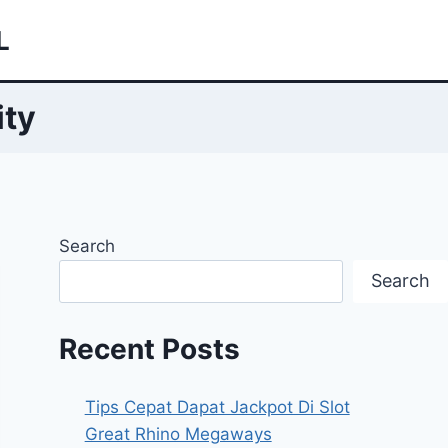
L
ity
Search
Search
Recent Posts
Tips Cepat Dapat Jackpot Di Slot
Great Rhino Megaways