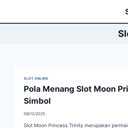
Skip
to
content
Sl
SLOT ONLINE
Pola Menang Slot Moon Pri
Simbol
08/13/2025
Slot Moon Princess Trinity merupakan perma