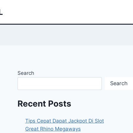
L
Search
Search
Recent Posts
Tips Cepat Dapat Jackpot Di Slot
Great Rhino Megaways