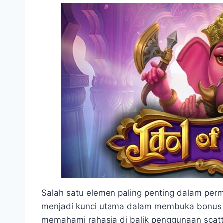
Salah satu elemen paling penting dalam perma
menjadi kunci utama dalam membuka bonus
memahami rahasia di balik penggunaan scatt