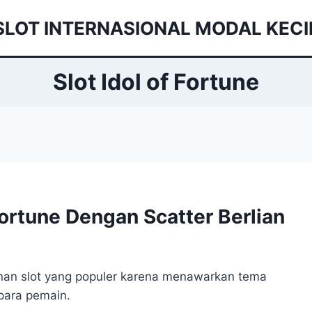
SLOT INTERNASIONAL MODAL KECI
Slot Idol of Fortune
Fortune Dengan Scatter Berlian
inan slot yang populer karena menawarkan tema
 para pemain.