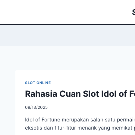
Skip
to
content
SLOT ONLINE
Rahasia Cuan Slot Idol of 
08/13/2025
Idol of Fortune merupakan salah satu perma
eksotis dan fitur-fitur menarik yang memikat