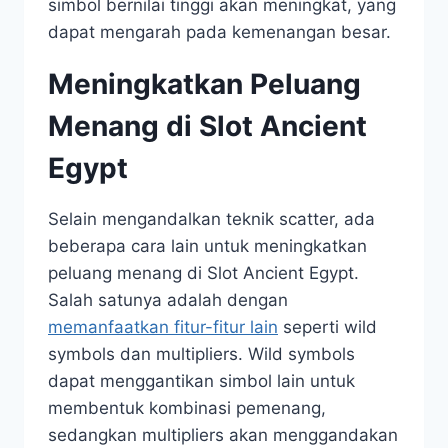
simbol bernilai tinggi akan meningkat, yang
dapat mengarah pada kemenangan besar.
Meningkatkan Peluang
Menang di Slot Ancient
Egypt
Selain mengandalkan teknik scatter, ada
beberapa cara lain untuk meningkatkan
peluang menang di Slot Ancient Egypt.
Salah satunya adalah dengan
memanfaatkan fitur-fitur lain
seperti wild
symbols dan multipliers. Wild symbols
dapat menggantikan simbol lain untuk
membentuk kombinasi pemenang,
sedangkan multipliers akan menggandakan