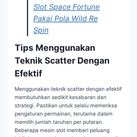
Slot Space Fortune
Pakai Pola Wild Re
Spin
Tips Menggunakan
Teknik Scatter Dengan
Efektif
Menggunakan teknik scatter dengan efektif
membutuhkan sedikit kesabaran dan
strategi. Pastikan untuk selalu memeriksa
pengaturan permainan, terutama dalam
memilih jumlah taruhan per putaran.
Beberapa mesin slot memberi peluang