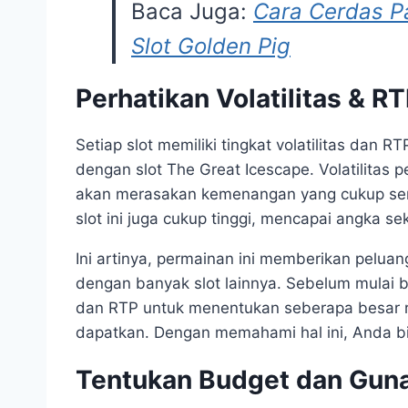
Baca Juga:
Cara Cerdas Pa
Slot Golden Pig
Perhatikan Volatilitas & R
Setiap slot memiliki tingkat volatilitas dan R
dengan slot The Great Icescape. Volatilitas 
akan merasakan kemenangan yang cukup seri
slot ini juga cukup tinggi, mencapai angka se
Ini artinya, permainan ini memberikan pelu
dengan banyak slot lainnya. Sebelum mulai b
dan RTP untuk menentukan seberapa besar r
dapatkan. Dengan memahami hal ini, Anda bi
Tentukan Budget dan Guna