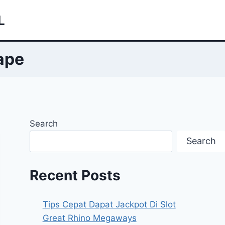
L
ape
Search
Search
Recent Posts
Tips Cepat Dapat Jackpot Di Slot
Great Rhino Megaways