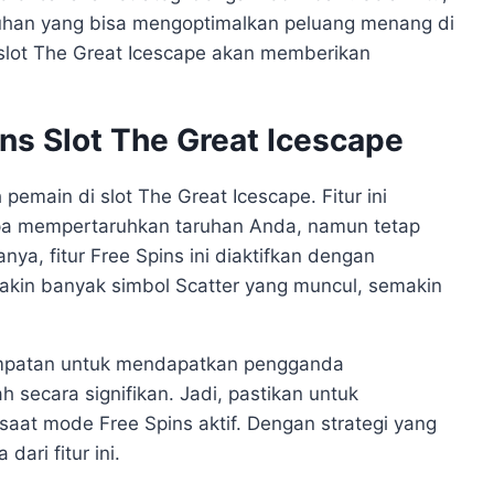
ruhan yang bisa mengoptimalkan peluang menang di
i slot The Great Icescape akan memberikan
ns Slot The Great Icescape
h pemain di slot The Great Icescape. Fitur ini
a mempertaruhkan taruhan Anda, namun tetap
a, fitur Free Spins ini diaktifkan dengan
akin banyak simbol Scatter yang muncul, semakin
empatan untuk mendapatkan pengganda
secara signifikan. Jadi, pastikan untuk
at mode Free Spins aktif. Dengan strategi yang
ari fitur ini.