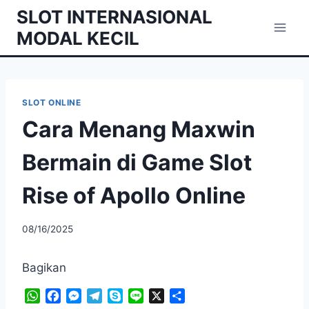
Skip
SLOT INTERNASIONAL
to
MODAL KECIL
content
SLOT ONLINE
Cara Menang Maxwin
Bermain di Game Slot
Rise of Apollo Online
08/16/2025
Bagikan
W
F
M
T
S
L
X
S