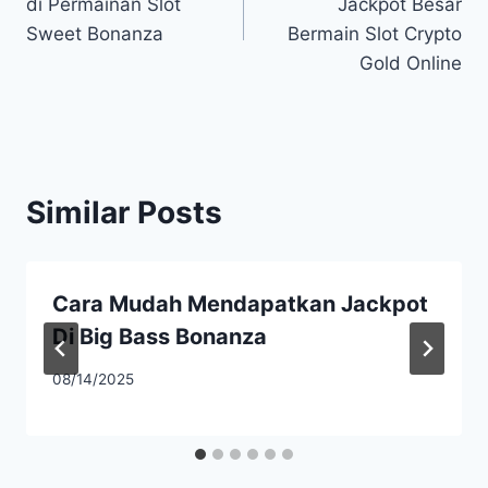
di Permainan Slot
Jackpot Besar
Sweet Bonanza
Bermain Slot Crypto
Gold Online
Similar Posts
Cara Mudah Mendapatkan Jackpot
Di Big Bass Bonanza
08/14/2025