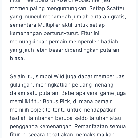
Fitur Free Spins di Rise of Apollo menjadi
momen paling menguntungkan. Setiap Scatter
yang muncul menambah jumlah putaran gratis,
sementara Multiplier aktif untuk setiap
kemenangan berturut-turut. Fitur ini
memungkinkan pemain memperoleh hadiah
yang jauh lebih besar dibandingkan putaran
biasa.
Selain itu, simbol Wild juga dapat memperluas
gulungan, meningkatkan peluang menang
dalam satu putaran. Beberapa versi game juga
memiliki fitur Bonus Pick, di mana pemain
memilih objek tertentu untuk mendapatkan
hadiah tambahan berupa saldo taruhan atau
pengganda kemenangan. Pemanfaatan semua
fitur ini secara tepat akan memaksimalkan